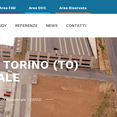
Area FAD
Area DOC
Area Riservata
UDY
REFERENZE
NEWS
CONTATTI
 TORINO (TO)
IALE
ea industriale - (2002)