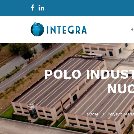
H
POLO INDUST
NUO
Home
Project Man