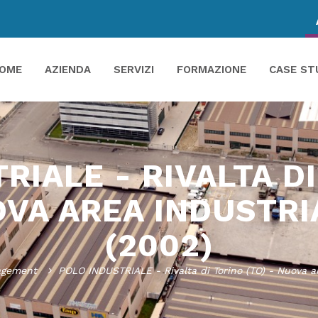
OME
AZIENDA
SERVIZI
FORMAZIONE
CASE ST
RIALE - RIVALTA DI
VA AREA INDUSTR
(2002)
agement
POLO INDUSTRIALE - Rivalta di Torino (TO) - Nuova ar