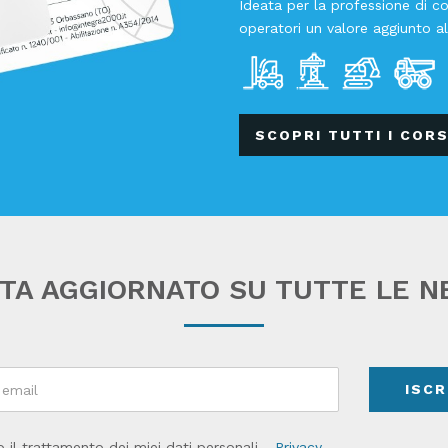
Ideata per la professione di c
operatori un valore aggiunto a
SCOPRI TUTTI I CORS
TA AGGIORNATO SU TUTTE LE 
ISCR
o il trattamento dei miei dati personali -
Privacy