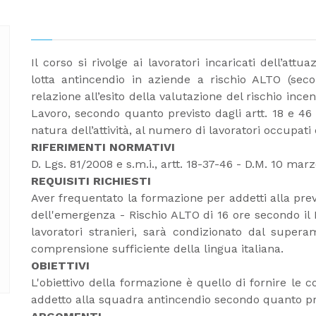
Il corso si rivolge ai lavoratori incaricati dell’at
lotta antincendio in aziende a rischio ALTO (se
relazione all’esito della valutazione del rischio inc
Lavoro, secondo quanto previsto dagli artt. 18 e 46 d
natura dell’attività, al numero di lavoratori occupati e
RIFERIMENTI NORMATIVI
D. Lgs. 81/2008 e s.m.i., artt. 18-37-46 - D.M. 10 marz
REQUISITI RICHIESTI
Aver frequentato la formazione per addetti alla prev
dell'emergenza - Rischio ALTO di 16 ore secondo il D.
lavoratori stranieri, sarà condizionato dal super
comprensione sufficiente della lingua italiana.
OBIETTIVI
L'obiettivo della formazione è quello di fornire le c
addetto alla squadra antincendio secondo quanto pre