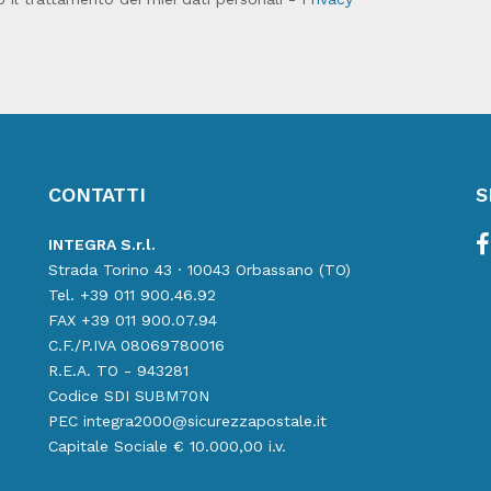
CONTATTI
S
INTEGRA S.r.l.
Strada Torino 43 · 10043 Orbassano (TO)
Tel. +39 011 900.46.92
FAX +39 011 900.07.94
C.F./P.IVA 08069780016
R.E.A. TO - 943281
Codice SDI SUBM70N
PEC integra2000@sicurezzapostale.it
Capitale Sociale € 10.000,00 i.v.