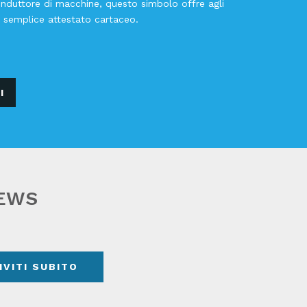
onduttore di macchine, questo simbolo offre agli
l semplice attestato cartaceo.
I
NEWS
IVITI SUBITO