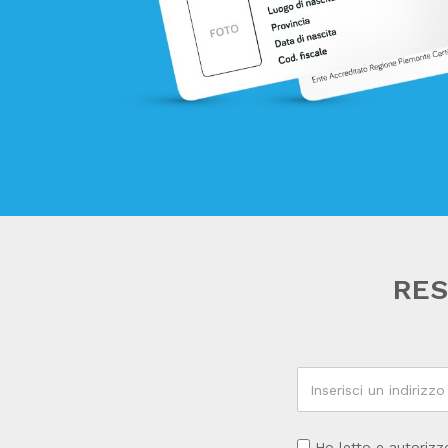
RES
Ho letto e autorizz