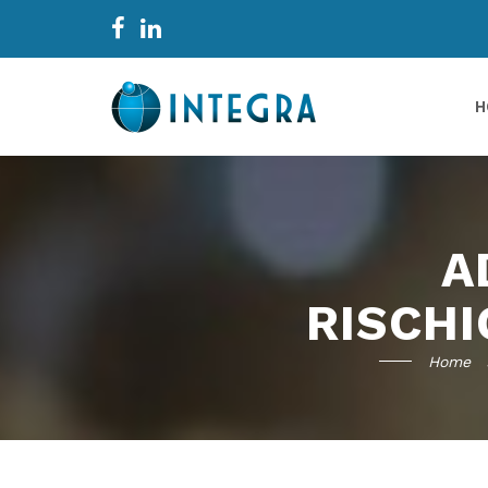
H
A
RISCH
Home