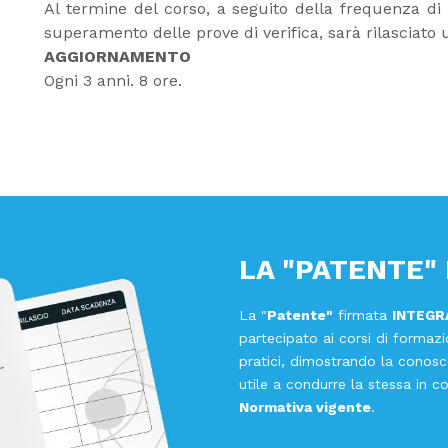
Al termine del corso, a seguito della frequenza di
superamento delle prove di verifica, sarà rilasciato u
AGGIORNAMENTO
Ogni 3 anni. 8 ore.
LA "PATENTE"
La "
Patente"
firmata
INTEGR
partecipato ai corsi di formazi
pratici, dimostrando la conosc
utile a condurre la stessa in c
Normativa vigente
.